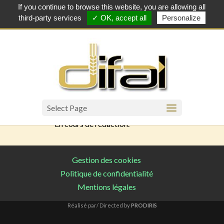
If you continue to browse this website, you are allowing all
06 11 38 30 56
third-party services
✓ OK, accept all
Personalize
Politique de
confidentialité
Select Page
En cours de rédaction.
Gestion des cookies
Politique de confidentialité
Mentions légales
Réalisé par/ Directed by
PRODIRIS